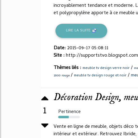
incroyablement tendance et moderne. L
et polypropylène apporte à ce meuble une
LIRE LA SUITE
Date:
2015-09-17 05:08:11
Site :
http://supportstvo.blogspot.com
Thèmes liés :
/
meuble tv design verre noir
me
/
/
meu
meuble tv design rouge et noir
2000 rouge
Décoration Design, meubl
1
Pertinence
49%
Vente en ligne de meuble, objets déco t
intérieur et extérieur. Retrouvez Ibride,