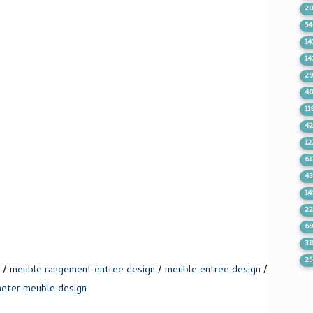
2
54
14
14
2
4
11
42
12
61
4
14
22
6
31
25
/
/
/
meuble rangement entree design
meuble entree design
heter meuble design