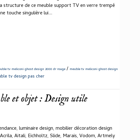
a structure de ce meuble support TV en verre trempé
 touche singulière lui...
/
uble tv meliconi ghost design 2000 dr rouge
meuble tv meliconi ghost design
ble tv design pas cher
e et objet : Design utile
endance, luminaire design, mobilier décoration design
 Acrila, Aitali, Eichholtz, Slide, Marais, Vodom, Artmely