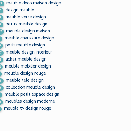
meuble deco maison design
03
design meuble
5
meuble verre design
3
petits meuble design
3
meuble design maison
97
meuble chaussure design
0
petit meuble design
9
meuble design interieur
7
achat meuble design
2
meuble mobilier design
1
meuble design rouge
3
meuble tele design
9
collection meuble design
8
meuble petit espace design
9
meubles design moderne
8
meuble tv design rouge