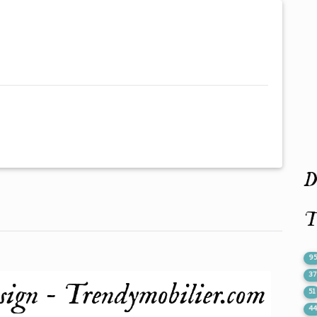
De
T
9
3
sign - Trendymobilier.com
51
4