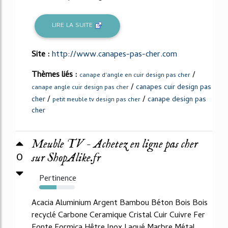
LIRE LA SUITE
Site :
http://www.canapes-pas-cher.com
Thèmes liés :
/
canape d'angle en cuir design pas cher
/
canapes cuir design pas
canape angle cuir design pas cher
/
/
cher
canape design pas
petit meuble tv design pas cher
cher
Meuble TV - Achetez en ligne pas cher
0
sur ShopAlike.fr
Pertinence
49%
Acacia Aluminium Argent Bambou Béton Bois Bois
recyclé Carbone Ceramique Cristal Cuir Cuivre Fer
Fonte Formica Hêtre Inox Laqué Marbre Métal