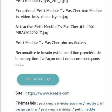
Petit.meuble.tv.gris_zd1_1.jpg
Exceptional Petit Meuble Tv Pas Cher #4: Meuble-
tv-video-bois-chene-byner.jpg
Attractive Petit Meuble Tv Pas Cher #5: L001-
MRA1202202-Z.jpg
Petit Meuble Tv Pas Cher photos Gallery
Reconnaître le besoin est la condition première de
la conception. La façon dont nous communiquons
est...
LIRE LA SUITE
Site :
https://www.ikeasia.com
Thèmes liés :
/
petit meuble tv design pas cher
meuble tv hifi
/
/
petit meuble
design pas cher
petit meuble tv design