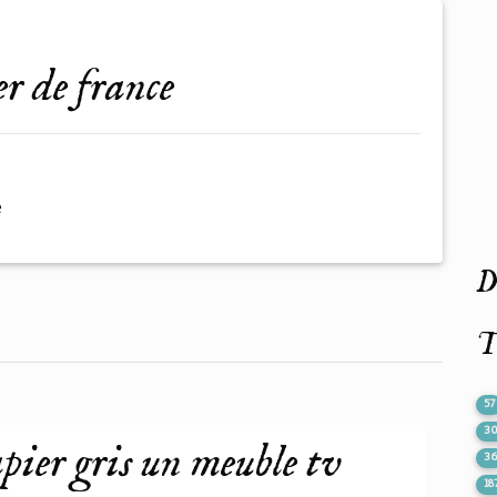
er de france
e
De
T
57
3
pier gris un meuble tv
3
18