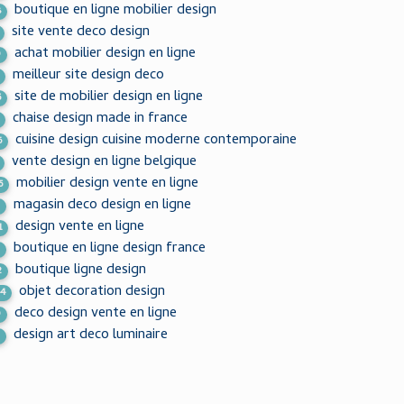
boutique en ligne mobilier design
8
site vente deco design
achat mobilier design en ligne
9
meilleur site design deco
site de mobilier design en ligne
5
chaise design made in france
cuisine design cuisine moderne contemporaine
6
vente design en ligne belgique
mobilier design vente en ligne
5
magasin deco design en ligne
3
design vente en ligne
1
boutique en ligne design france
3
boutique ligne design
2
objet decoration design
44
deco design vente en ligne
9
design art deco luminaire
9