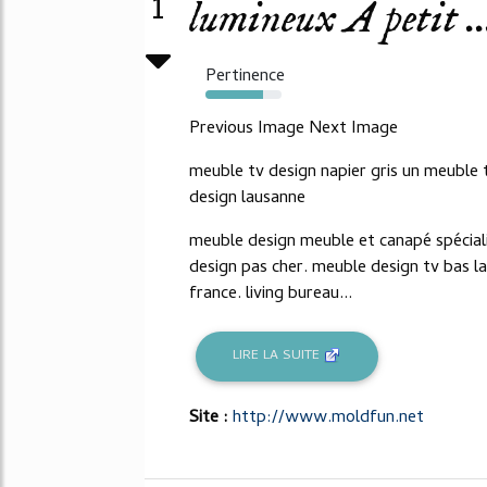
1
lumineux Ã petit ..
Pertinence
76%
Previous Image Next Image
meuble tv design napier gris un meuble 
design lausanne
meuble design meuble et canapé spécial
design pas cher. meuble design tv bas l
france. living bureau...
LIRE LA SUITE
Site :
http://www.moldfun.net