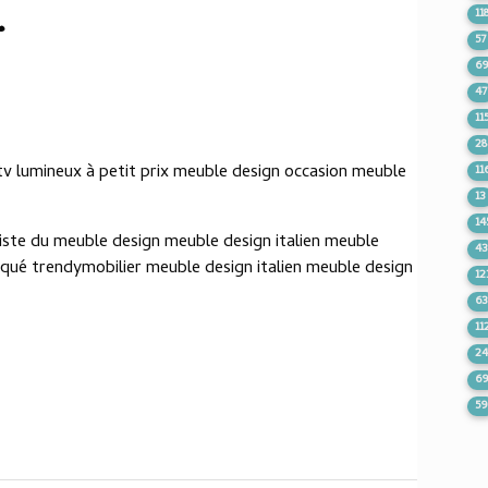
.
11
57
6
47
11
28
tv lumineux à petit prix meuble design occasion meuble
11
13
14
iste du meuble design meuble design italien meuble
4
aqué trendymobilier meuble design italien meuble design
12
6
11
2
6
5