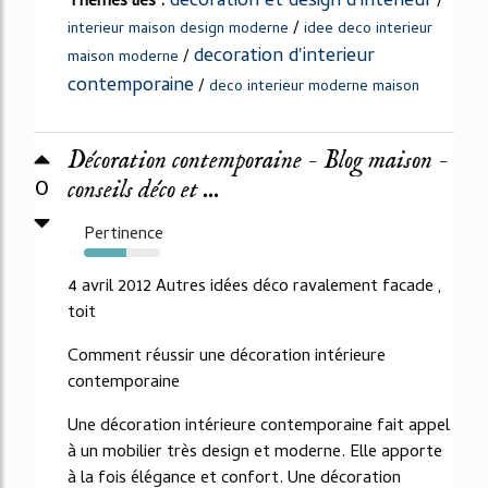
decoration et design d'interieur
Thèmes liés :
/
/
interieur maison design moderne
idee deco interieur
decoration d'interieur
/
maison moderne
contemporaine
/
deco interieur moderne maison
Décoration contemporaine - Blog maison -
0
conseils déco et ...
Pertinence
56%
4 avril 2012 Autres idées déco ravalement facade ,
toit
Comment réussir une décoration intérieure
contemporaine
Une décoration intérieure contemporaine fait appel
à un mobilier très design et moderne. Elle apporte
à la fois élégance et confort. Une décoration