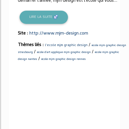
démarrer l'année, mjm design est l'école qui vous...
LIRE LA SUITE
Site :
http://www.mjm-design.com
Thèmes liés :
/
l'ecole mjm graphic design
ecole mjm graphic design
/
/
strasbourg
ecole d'art applique mjm graphic design
ecole mjm graphic
/
design nantes
ecole mjm graphic design rennes