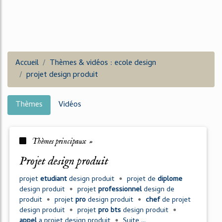
Accueil
Thèmes & vidéos : ecole design
projet design produit
Thèmes
Vidéos
Thèmes principaux »
projet design produit
projet
etudiant
design produit
•
projet
de
diplome
design produit
•
projet
professionnel
design
de
produit
•
projet
pro
design produit
•
chef
de
projet
design produit
•
projet
pro bts
design produit
•
appel
a
projet design produit
•
Suite ...