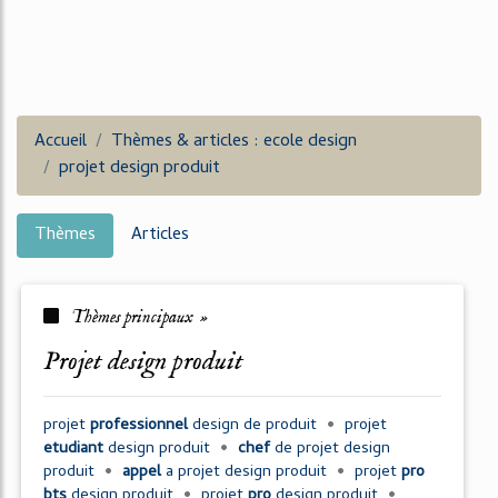
Accueil
Thèmes & articles : ecole design
projet design produit
Thèmes
Articles
Thèmes principaux »
projet design produit
projet
professionnel
design
de
produit
•
projet
etudiant
design produit
•
chef
de
projet design
produit
•
appel
a
projet design produit
•
projet
pro
bts
design produit
•
projet
pro
design produit
•