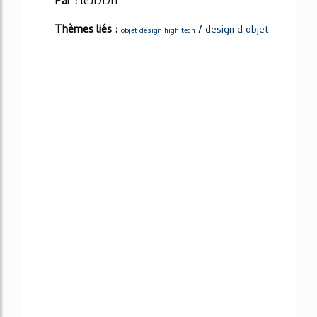
Par :
leJDDfr
Thèmes liés :
/
design d objet
objet design high tech