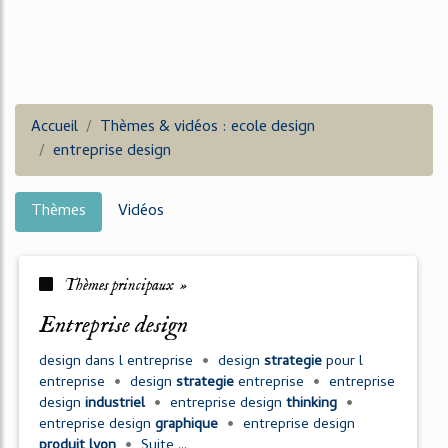
Accueil
Thèmes & vidéos : ecole design
entreprise design
Thèmes
Vidéos
Thèmes principaux »
entreprise design
design
dans l
entreprise
•
design
strategie
pour l
entreprise
•
design
strategie
entreprise
•
entreprise
design
industriel
•
entreprise design
thinking
•
entreprise design
graphique
•
entreprise design
produit lyon
•
Suite ...