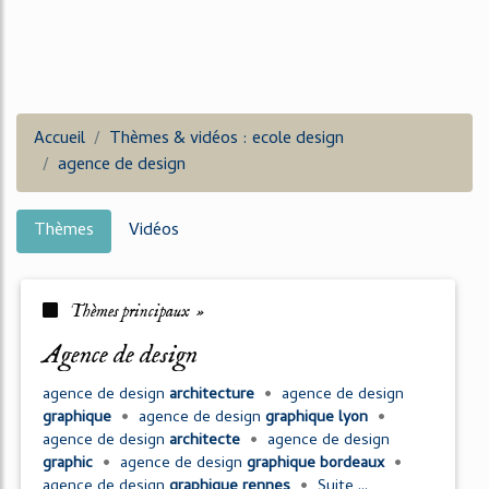
Accueil
Thèmes & vidéos : ecole design
agence de design
Thèmes
Vidéos
Thèmes principaux »
agence de design
agence
de
design
architecture
•
agence
de
design
graphique
•
agence
de
design
graphique lyon
•
agence
de
design
architecte
•
agence
de
design
graphic
•
agence
de
design
graphique bordeaux
•
agence
de
design
graphique rennes
•
Suite ...