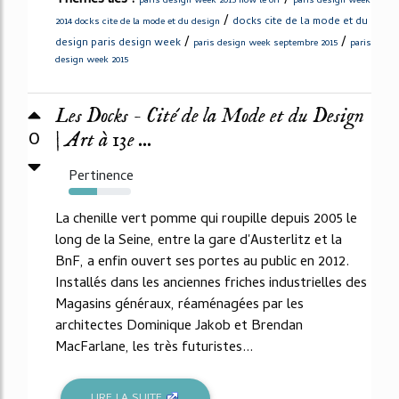
paris design week 2015 now le off
paris design week
/
docks cite de la mode et du
2014 docks cite de la mode et du design
/
/
design paris design week
paris design week septembre 2015
paris
design week 2015
Les Docks - Cité de la Mode et du Design
0
| Art à 13e ...
Pertinence
45%
La chenille vert pomme qui roupille depuis 2005 le
long de la Seine, entre la gare d'Austerlitz et la
BnF, a enfin ouvert ses portes au public en 2012.
Installés dans les anciennes friches industrielles des
Magasins généraux, réaménagées par les
architectes Dominique Jakob et Brendan
MacFarlane, les très futuristes...
LIRE LA SUITE